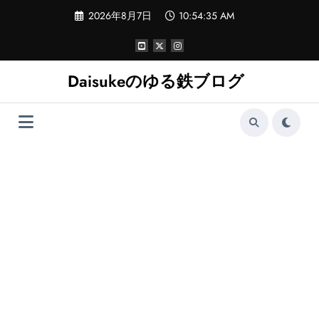
コ
2026年8月7日
10:54:36 AM
ン
テ
ン
ツ
へ
Daisukeのゆる鉄ブログ
ス
キ
ッ
プ