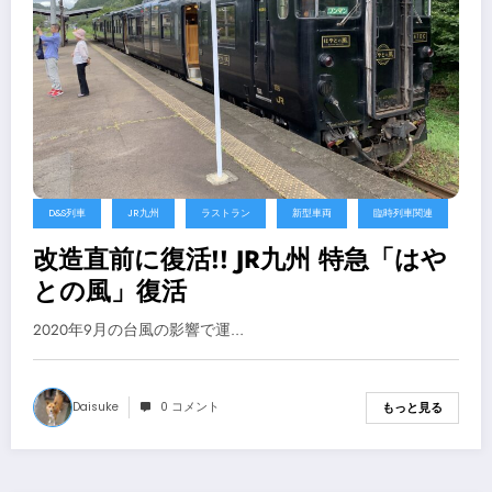
D&S列車
JR九州
ラストラン
新型車両
臨時列車関連
改造直前に復活!! JR九州 特急「はや
との風」復活
2020年9月の台風の影響で運…
Daisuke
0 コメント
もっと見る