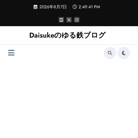
コ
2026年8月7日
2:49:41 PM
ン
テ
ン
ツ
へ
Daisukeのゆる鉄ブログ
ス
キ
ッ
プ