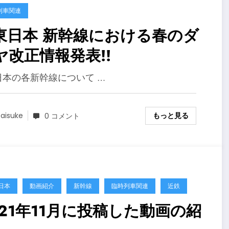
列車関連
 新幹線における春のダ
ヤ改正情報発表!!
東日本の各新幹線について …
もっと見る
aisuke
0 コメント
日本
動画紹介
新幹線
臨時列車関連
近鉄
021年11月に投稿した動画の紹