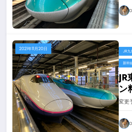
D
2021年11月20日
JR九
新幹
J
ン
変更
D