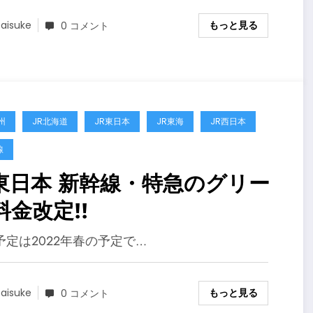
もっと見る
aisuke
0 コメント
州
JR北海道
JR東日本
JR東海
JR西日本
線
R東日本 新幹線・特急のグリー
料金改定!!
予定は2022年春の予定で…
もっと見る
aisuke
0 コメント