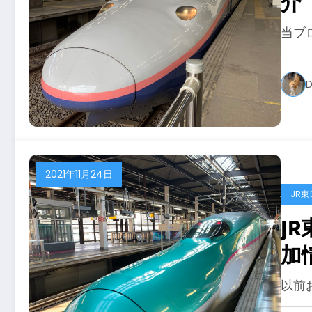
介
当ブロ
D
2021年11月24日
JR東
J
加情
以前