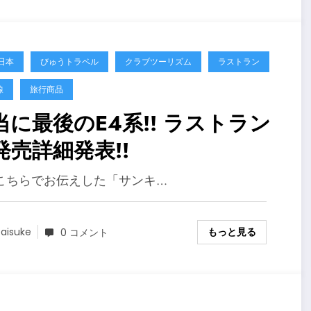
日本
びゅうトラベル
クラブツーリズム
ラストラン
線
旅行商品
に最後のE4系!! ラストラン
発売詳細発表!!
こちらでお伝えした「サンキ…
もっと見る
aisuke
0 コメント