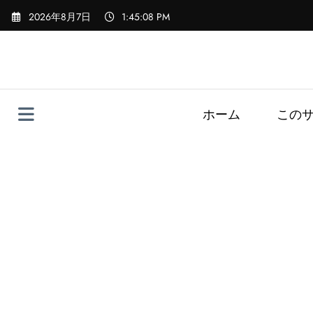
コ
2026年8月7日
1:45:09 PM
ン
テ
ン
ツ
へ
ス
ホーム
この
キ
ッ
プ