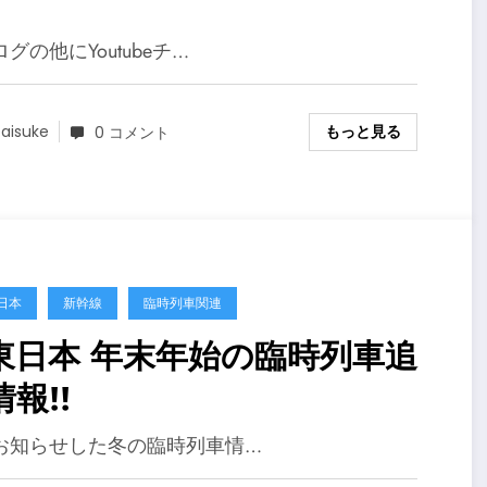
グの他にYoutubeチ…
もっと見る
aisuke
0 コメント
日本
新幹線
臨時列車関連
R東日本 年末年始の臨時列車追
報!!
お知らせした冬の臨時列車情…