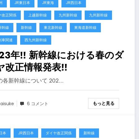
州
JR東日本
JR東海
JR西日本
ヤ改正関係
上越新幹線
九州新幹線
九州新幹線
新幹線
新幹線
東北新幹線
東海道新幹線
列車関連
西九州新幹線
023年!! 新幹線における春のダ
ヤ改正情報発表!!
の各新幹線について 202…
もっと見る
aisuke
6 コメント
日本
JR西日本
ダイヤ改正関係
新幹線