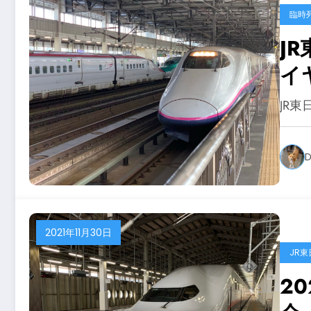
臨時
JR東日本
イ
JR
D
2021年11月30日
JR東
2