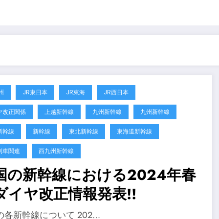
州
JR東日本
JR東海
JR西日本
ヤ改正関係
上越新幹線
九州新幹線
九州新幹線
新幹線
新幹線
東北新幹線
東海道新幹線
列車関連
西九州新幹線
国の新幹線における2024年春
ダイヤ改正情報発表!!
の各新幹線について 202…