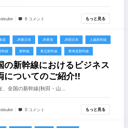
もっと見る
aisuke
6 コメント
海道
JR東日本
JR東海
JR西日本
上越新幹線
新幹線
新幹線
東北新幹線
東海道新幹線
国の新幹線におけるビジネス
両についてのご紹介!!
在、全国の新幹線(秋田・山…
もっと見る
aisuke
0 コメント