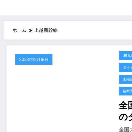
ホーム
上越新幹線
JR九
2023年12月18日
ダイ
山陽
臨時
全
の
全国