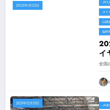
JR九
2023年1月22日
ダイ
山陽
臨時
2
イ
全国
D
2021年12月21日
JR東