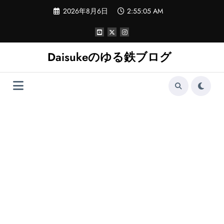
コ
2026年8月6日
2:55:05 AM
ン
テ
ン
ツ
へ
Daisukeのゆる鉄ブログ
ス
キ
ッ
プ