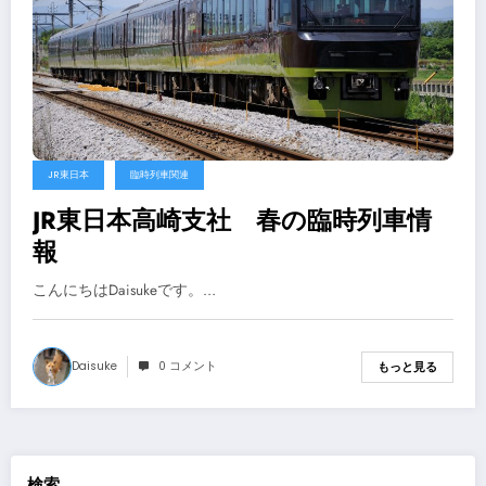
JR東日本
臨時列車関連
JR東日本高崎支社 春の臨時列車情
報
こんにちはDaisukeです。…
Daisuke
0 コメント
もっと見る
検索