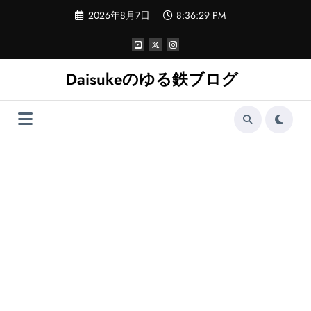
コ
2026年8月7日
8:36:29 PM
ン
テ
ン
ツ
へ
Daisukeのゆる鉄ブログ
ス
キ
ッ
プ