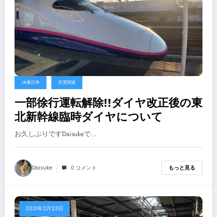
JR東日本
災害関連
一部徐行運転解除!!ダイヤ改正後の東
北新幹線臨時ダイヤについて
お久しぶりですDaisukeで…
Daisuke
0 コメント
もっと見る
2021年2月23日