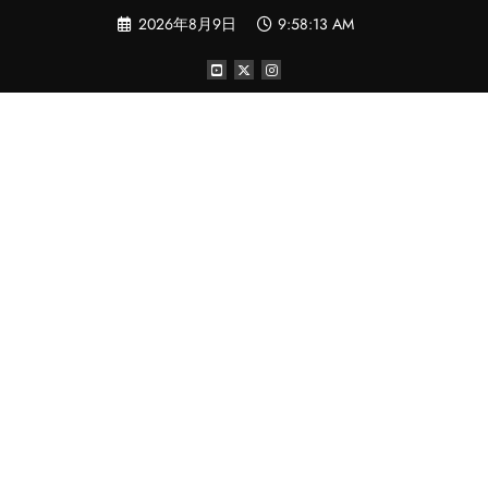
コ
2026年8月9日
9:58:14 AM
ン
テ
ン
ツ
へ
ス
キ
ッ
プ