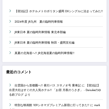
【宿泊記】ホテルメトロポリタン盛岡 DXシングルに泊まってみた!!
2024年度 JR九州 夏の臨時列車情報
JR東日本 夏の臨時列車情報 東北本部編
JR東日本 夏の臨時列車情報 秋田・盛岡支社編
真夏の北海道へ!! JR北海道夏の臨時列車情報!!
最近のコメント
出雲国から首都圏へ!! 夜行バス スサノオ号 乗車記
に
【宿泊記】
出雲大社はすぐの大人気ホテル!! 「お宿 月夜のうさぎ」 - Daisukeのゆ
る鉄ブログ
より
特別な映画館 109シネマズプレミアム新宿に行ってきた!!
に
mark