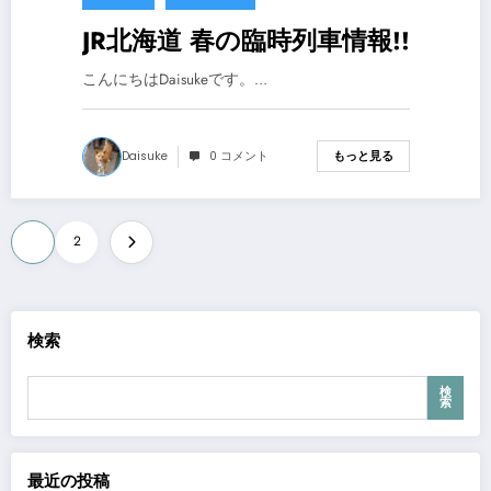
JR北海道 春の臨時列車情報!!
こんにちはDaisukeです。…
Daisuke
0 コメント
もっと見る
投
1
2
稿
の
ペ
検索
ー
検
索
ジ
送
最近の投稿
り