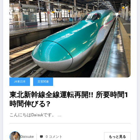
JR東日本
災害関連
東北新幹線全線運転再開!! 所要時間1
時間伸びる?
こんにちはDaisukです。 …
Daisuke
0 コメント
もっと見る