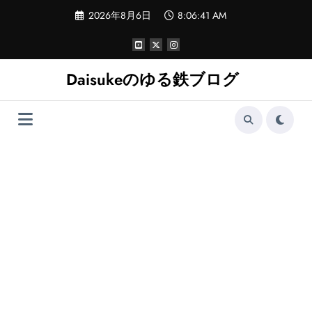
コ
2026年8月6日
8:06:42 AM
ン
テ
ン
ツ
へ
Daisukeのゆる鉄ブログ
ス
キ
ッ
プ