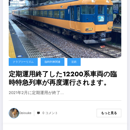
クラブツーリズム
臨時列車関連
近鉄
定期運用終了した12200系車両の臨
時特急列車が再度運行されます。
2021年2月に定期運用が終了…
Daisuke
0 コメント
もっと見る