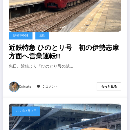
臨時列車関連
近鉄
近鉄特急 ひのとり号 初の伊勢志摩
方面へ営業運転!!
先日、近鉄より「ひのとり号の試…
Daisuke
0 コメント
もっと見る
2021年7月13日