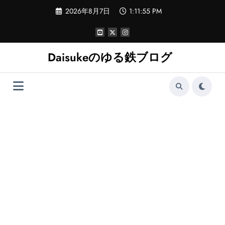
コ
2026年8月7日
1:11:56 PM
ン
テ
ン
ツ
へ
Daisukeのゆる鉄ブログ
ス
キ
ッ
プ