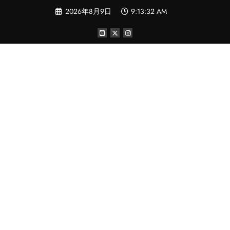
コ
2026年8月9日
9:13:32 AM
ン
テ
ン
ツ
へ
ス
キ
ッ
プ