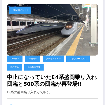
2021年7月1日
JR東日本
JR西日本
びゅうトラベル
クラブツーリズム
旅行商品
臨時列車関連
中止になっていたE4系盛岡乗り入れ
団臨と500系の団臨が再登場!!
E4系の盛岡乗り入れが5月に、…