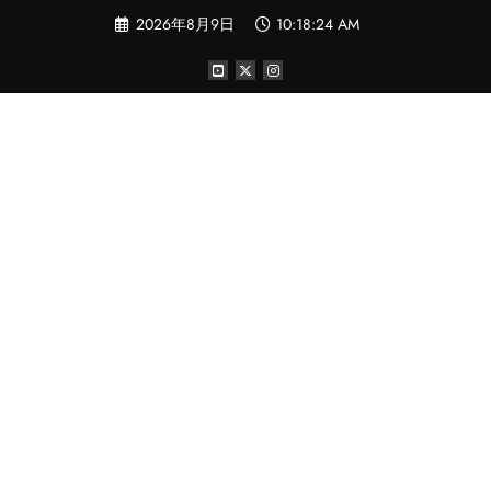
コ
2026年8月9日
10:18:25 AM
ン
テ
ン
ツ
へ
ス
キ
ッ
プ