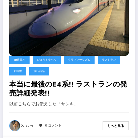
JR東日本
びゅうトラベル
クラブツーリズム
ラストラン
新幹線
旅行商品
本当に最後のE4系!! ラストランの発
売詳細発表!!
以前こちらでお伝えした「サンキ…
Daisuke
0 コメント
もっと見る