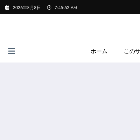
コ
2026年8月8日
7:45:53 AM
ン
テ
ン
ツ
へ
ス
ホーム
この
キ
ッ
プ