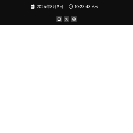
コ
2026年8月9日
10:23:44 AM
ン
テ
ン
ツ
へ
ス
キ
ッ
プ