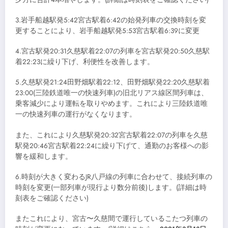
3.岩手船越駅発5:42宮古駅着6:42の始発列車の交換時刻を変
更することにより、岩手船越駅発5:53宮古駅着6:39に変更
4.宮古駅発20:31久慈駅着22:07の列車を宮古駅発20:50久慈駅
着22:23に繰り下げ、利便性を改善します。
5.久慈駅発21:24田野畑駅着22:12、田野畑駅発22:20久慈駅着
23:00(三陸鉄道唯一の快速列車)の旧北リアス線区間列車は、
乗客減少により運転を取りやめます。これにより三陸鉄道唯
一の快速列車の運行がなくなります。
また、これにより久慈駅発20:32宮古駅着22:07の列車を久慈
駅発20:46宮古駅着22:24に繰り下げて、通勤のお客様への影
響を緩和します。
6.時刻が大きく変わるJR八戸線の列車に合わせて、接続列車の
時刻を変更(一部列車が現行より数分前後)します。(詳細は時
刻表をご確認ください)
またこれにより、宮古〜久慈間で運行しているこたつ列車の