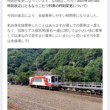
時刻が変更になっています。(詳細はこちら→
2021年3月13日
時刻改正にともなうこたつ列車の時刻変更について
)
今回の改正により、全線乗車しやすい時間帯になりました。
私自身全線乗車したことはありますが通しでの乗車は一度も
なく、旧南リアス線区間(釜石〜盛)に関しては小さい頃に乗車
して以来なので是非また乗車しにいきたいと思います!!(今度
は全線通しで)