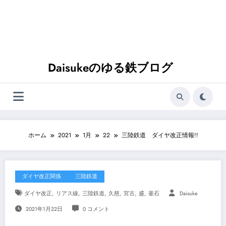
Daisukeのゆる鉄ブログ
ホーム
2021
1月
22
三陸鉄道 ダイヤ改正情報!!
ダイヤ改正関係
三陸鉄道
,
,
,
,
,
,
ダイヤ改正
リアス線
三陸鉄道
久慈
宮古
盛
釜石
Daisuke
2021年1月22日
0 コメント