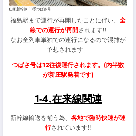
山形新幹線 E3系つばさ号
福島駅まで運行が再開したことに伴い、
全
線での運行が再開
されます!!
なお全列車単独での運行になるので混雑が
予想されます。
つばさ号は12往復運行されます。(内半数
が新庄駅発着です)
1-4.在来線関連
新幹線輸送を補う為、
各地で臨時快速が運
行
されています!!