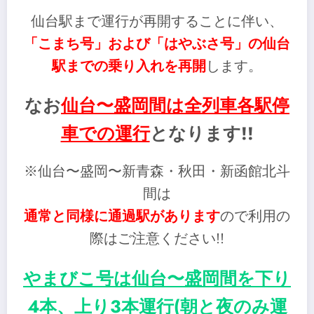
仙台駅まで運行が再開することに伴い、
「こまち号」および「はやぶさ号」の仙台
駅までの乗り入れを再開
します。
なお
仙台〜盛岡間は全列車各駅停
車での運行
となります!!
※仙台〜盛岡〜新青森・秋田・新函館北斗
間は
通常と同様に通過駅があります
ので利用の
際はご注意ください!!
やまびこ号は仙台〜盛岡間を下り
4本、上り3本運行(朝と夜のみ運