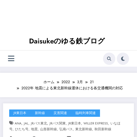
Daisukeのゆる鉄ブログ
ホーム
2022
3月
21
2022年 地震による東北新幹線運休における各交通機関の対応
JR東日本
新幹線
災害関連
臨時列車関連
,
,
,
,
,
,
ANA
JAL
JRバス東北
JRバス関東
JR東日本
WILLER EXPRESS
いなほ
,
,
,
,
,
,
号
ひたち号
地震
山形新幹線
弘南バス
東北新幹線
秋田新幹線