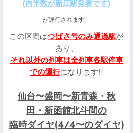
(内半数が新庄駅発着です)
が運行されます。
この区間は
つばさ号のみ通過駅
が
あり、
それ以外の列車は全列車各駅停車
での運行
になります!!
仙台〜盛岡〜新青森・秋
田・新函館北斗間の
臨時ダイヤ(4/4〜のダイヤ)