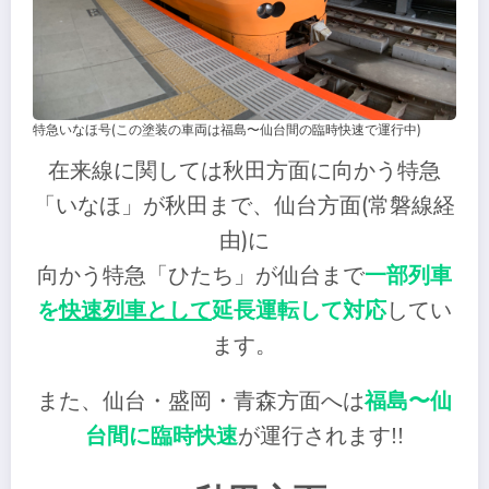
特急いなほ号(この塗装の車両は福島〜仙台間の臨時快速で運行中)
在来線に関しては秋田方面に向かう特急
「いなほ」が秋田まで、仙台方面(常磐線経
由)に
向かう特急「ひたち」が仙台まで
一部列車
を
快速列車として
延長運転して対応
してい
ます。
また、仙台・盛岡・青森方面へは
福島〜仙
台間に臨時快速
が運行されます!!