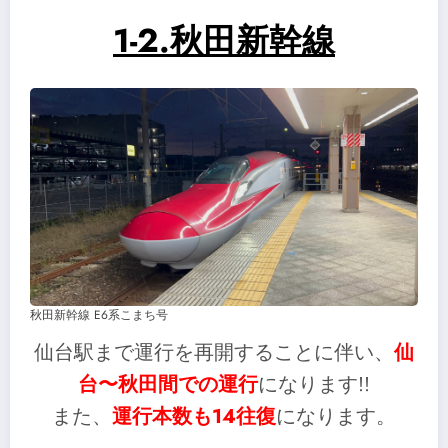
1-2.秋田新幹線
秋田新幹線 E6系こまち号
仙台駅まで運行を再開することに伴い、
仙
台〜秋田間での運行
になります!!
また、
運行本数も14往復
になります。