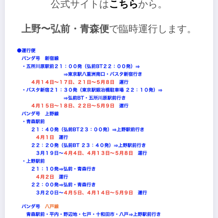
公式サイトは
こちら
から。
上野〜弘前・青森便
で臨時運行します。