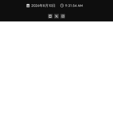
コ
2026年8月10日
9:31:55 AM
ン
テ
ン
ツ
へ
ス
キ
ッ
プ