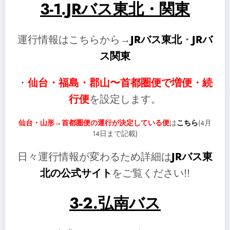
3-1.JRバス東北・関東
運行情報はこちらから→
JRバス東北
・
JRバ
ス関東
・
仙台・福島・郡山〜首都圏便で増便・続
行便
を設定します。
仙台・山形→首都圏便の運行が決定している便
は
こちら
(4月
14日まで記載)
日々運行情報が変わるため詳細は
JRバス東
北の公式サイト
をご覧ください!!
3-2.弘南バス