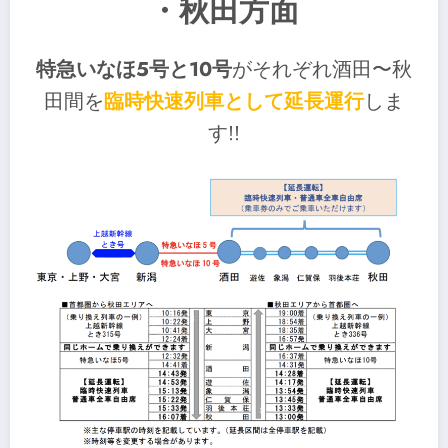
・秋田方面
特急いなほ5号と10号
がそれぞれ酒田〜秋
田間を
臨時快速列車として延長運
行
しま
す!!