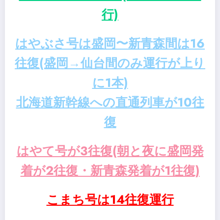
行)
はやぶさ号は盛岡〜新青森間は16
往復(盛岡→仙台間のみ運行が上り
に1本)
北海道新幹線への直通列車が10往
復
はやて号が3往復(朝と夜に盛岡発
着が2往復・新青森発着が1往復)
こまち号は14往復運行