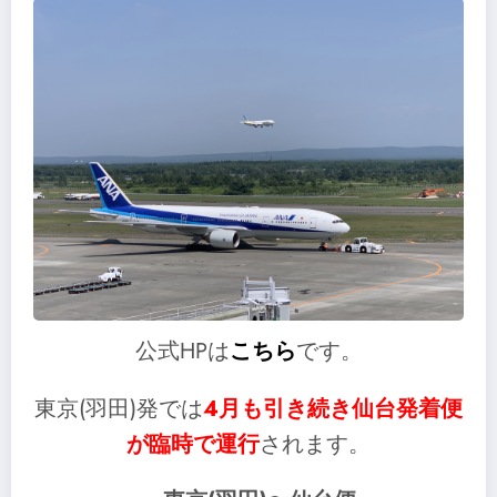
公式HPは
こちら
です。
東京(羽田)発では
4月も引き続き仙台発着便
が臨時で運行
されます。